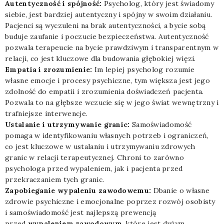
Autentyczność i spójność:
Psycholog, który jest świadomy
siebie, jest bardziej autentyczny i spójny w swoim działaniu.
Pacjenci są wyczuleni na brak autentyczności, a bycie sobą
buduje zaufanie i poczucie bezpieczeństwa. Autentyczność
pozwala terapeucie na bycie prawdziwym i transparentnym w
relacji, co jest kluczowe dla budowania głębokiej więzi.
Empatia i zrozumienie:
Im lepiej psycholog rozumie
własne emocje i procesy psychiczne, tym większa jest jego
zdolność do empatii i zrozumienia doświadczeń pacjenta.
Pozwala to na głębsze wczucie się w jego świat wewnętrzny i
trafniejsze interwencje.
Ustalanie i utrzymywanie granic:
Samoświadomość
pomaga w identyfikowaniu własnych potrzeb i ograniczeń,
co jest kluczowe w ustalaniu i utrzymywaniu zdrowych
granic w relacji terapeutycznej. Chroni to zarówno
psychologa przed wypaleniem, jak i pacjenta przed
przekraczaniem tych granic.
Zapobieganie wypaleniu zawodowemu:
Dbanie o własne
zdrowie psychiczne i emocjonalne poprzez rozwój osobisty
i samoświadomość jest najlepszą prewencją
przed
wypaleniem zawodowym
, które jest dużym