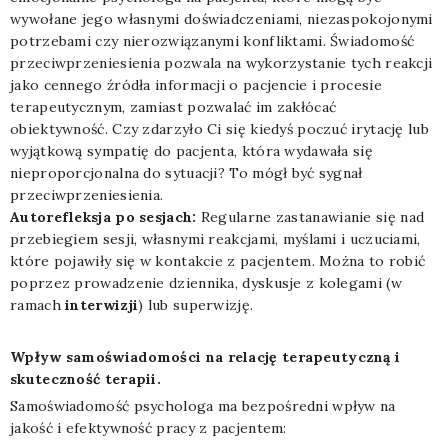
wywołane jego własnymi doświadczeniami, niezaspokojonymi
potrzebami czy nierozwiązanymi konfliktami. Świadomość
przeciwprzeniesienia pozwala na wykorzystanie tych reakcji
jako cennego źródła informacji o pacjencie i procesie
terapeutycznym, zamiast pozwalać im zakłócać
obiektywność. Czy zdarzyło Ci się kiedyś poczuć irytację lub
wyjątkową sympatię do pacjenta, która wydawała się
nieproporcjonalna do sytuacji? To mógł być sygnał
przeciwprzeniesienia.
Autorefleksja po sesjach:
Regularne zastanawianie się nad
przebiegiem sesji, własnymi reakcjami, myślami i uczuciami,
które pojawiły się w kontakcie z pacjentem. Można to robić
poprzez prowadzenie dziennika, dyskusje z kolegami (w
ramach
interwizji
) lub superwizję.
Wpływ samoświadomości na relację terapeutyczną i
skuteczność terapii.
Samoświadomość psychologa ma bezpośredni wpływ na
jakość i efektywność pracy z pacjentem: