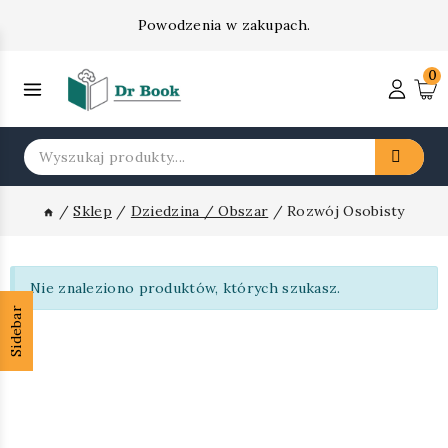
Skip
Powodzenia w zakupach.
to
content
0
Insert HTML here
Search
for:
/
Sklep
/
Dziedzina / Obszar
/
Rozwój Osobisty
Nie znaleziono produktów, których szukasz.
Sidebar