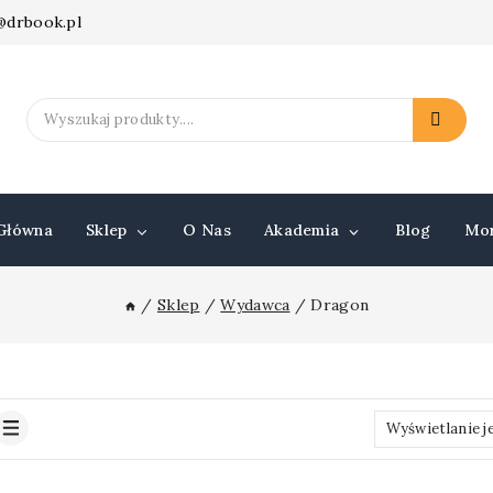
t@drbook.pl
Search
for:
Główna
Sklep
O Nas
Akademia
Blog
Mo
/
Sklep
/
Wydawca
/
Dragon
Wyświetlanie 