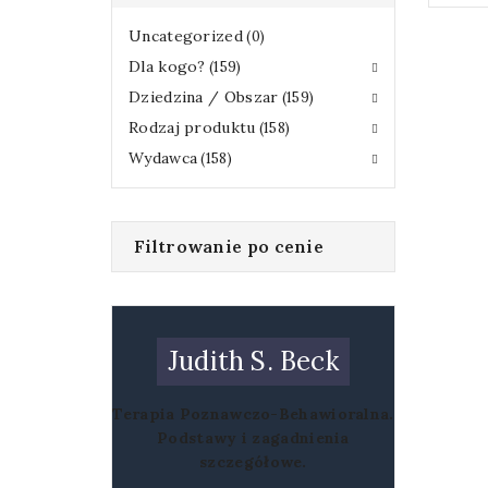
0
Uncategorized
0
produktów
159
Dla kogo?
159
produktów
159
Dziedzina / Obszar
159
produktów
158
Rodzaj produktu
158
produktów
158
Wydawca
158
produktów
Filtrowanie po cenie
Judith S. Beck
Terapia Poznawczo-Behawioralna.
Podstawy i zagadnienia
szczegółowe.