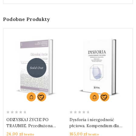
Podobne Produkty
Sold Out
0
0
0
ODZYSKAJ ŻYCIE PO
Dysforia i niezgodność
W
out
out
o
TRAUMIE. Przedłużona
płciowa. Kompendium dla
B
of
of
o
ekspozycja w terapii PTSD
praktyków
W
24,00
zł
165,00
zł
4
brutto
brutto
5
5
5