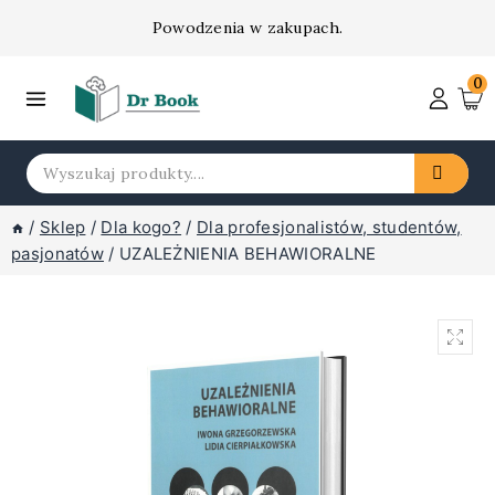
Skip
Powodzenia w zakupach.
to
content
0
Insert HTML here
Search
for:
/
Sklep
/
Dla kogo?
/
Dla profesjonalistów, studentów,
pasjonatów
/
UZALEŻNIENIA BEHAWIORALNE