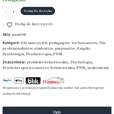
1 w magazynie
ilość
Dodaj Do Koszyka
UZALEŻNIENIA
BEHAWIORALNE
Dodaj do listy życzeń
SKU:
pwn008
Kategorii:
Dla nauczycieli, pedagogów, wychowawców
,
Dla
profesjonalistów, studentów, pasjonatów
,
Książki
,
Psychologia
,
Psychoterapia
,
PWN
Znaczników:
problemy behawioralne
,
Psychologia
,
Psychoterapia poznawczo-behawioralna
,
PWN
,
uzależnienia
Bezpieczny i pewniejszy sposób płacenia online. Nie przechowujemy
żadnych informacji.
Opis