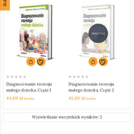
Sold Out
0
0
Diagnozowanie rozwoju
Diagnozowanie rozwoju
out
out
małego dziecka. Część 1
małego dziecka. Część 2
of
of
44,00
zł
45,00
zł
brutto
brutto
5
5
Wyświetlanie wszystkich wyników: 2