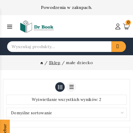
Skip
Powodzenia w zakupach.
to
content
0
Insert HTML here
Search
for:
/
Sklep
/
małe dziecko
Wyświetlanie wszystkich wyników: 2
Sidebar