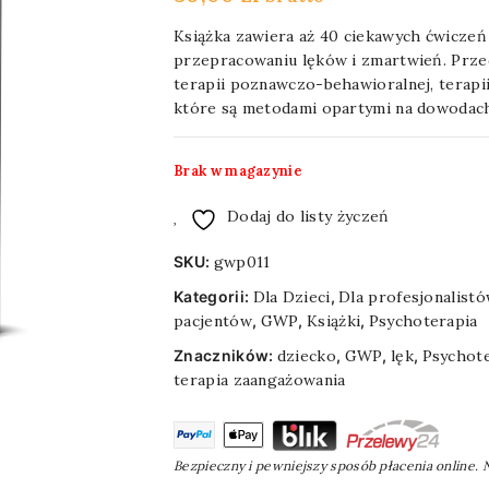
Książka zawiera aż 40 ciekawych ćwicze
przepracowaniu lęków i zmartwień. Przed
terapii poznawczo-behawioralnej, terapii
które są metodami opartymi na dowodac
Brak w magazynie
Dodaj do listy życzeń
SKU:
gwp011
Kategorii:
Dla Dzieci
,
Dla profesjonalist
pacjentów
,
GWP
,
Książki
,
Psychoterapia
Znaczników:
dziecko
,
GWP
,
lęk
,
Psychot
terapia zaangażowania
Bezpieczny i pewniejszy sposób płacenia online.