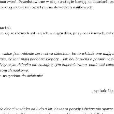
artwień. Przedstawione w niej strategie bazują na zasadach te
 które są metodami opartymi na dowodach naukowych.
martwi;
cym się w różnych sytuacjach w ciągu dnia, przy codziennych, ru
k ważne jest oddanie sprawstwa dzieciom, bo to właśnie one mają 
zuje, że inni mają podobne kłopoty – jak ból brzucha o poranku cz
Przy czym dziecko nie zostaje z tym zupełnie samo, ponieważ całośc
dzonych naukowo.
de wszystkim do działania!
psycholożka
do dzieci w wieku od 6 do 9 lat. Zawiera porady i ćwiczenia opar