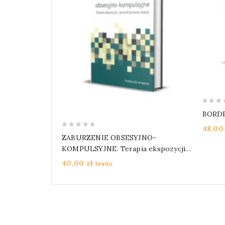
0
BORDE
out
48,0
of
0
ZABURZENIE OBSESYJNO-
5
out
KOMPULSYJNE. Terapia ekspozycji i
of
powstrzymania reakcji. Podręcznik
40,00
zł
brutto
5
terapeuty