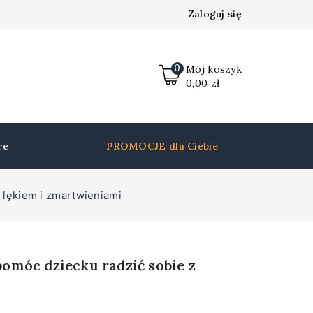
Zaloguj się
0
Mój koszyk
Insert HTML here
0,00
zł
re
PROMOCJE dla Ciebie
lękiem i zmartwieniami
omóc dziecku radzić sobie z