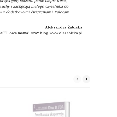
rzystępny sposób, pełne ciepła treści,
otuchy i zachęcają małego czytelnika do
ów z dodatkowymi ćwiczeniami. Polecam
Aleksandra Żabicka
„ACT-owa mama” oraz blog www.olazabicka.pl