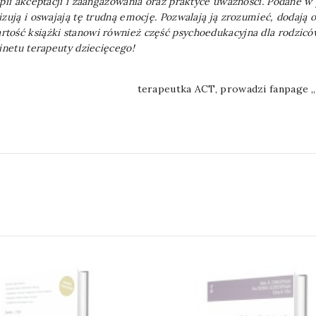
pii akceptacji i zaangażowania oraz praktyce uważności. Podane w p
zują i oswajają tę trudną emocję. Pozwalają ją zrozumieć, dodają 
tość książki stanowi również część psychoedukacyjna dla rodzic
inetu terapeuty dziecięcego!
terapeutka ACT, prowadzi fanpage 