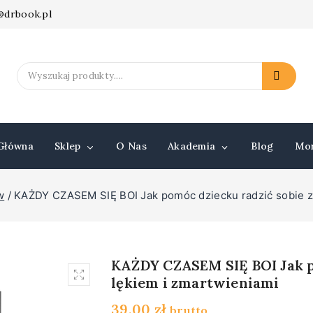
t@drbook.pl
Search
for:
Główna
Sklep
O Nas
Akademia
Blog
Mo
w
/
KAŻDY CZASEM SIĘ BOI Jak pomóc dziecku radzić sobie z 
KAŻDY CZASEM SIĘ BOI Jak p
lękiem i zmartwieniami
39,00
zł
brutto