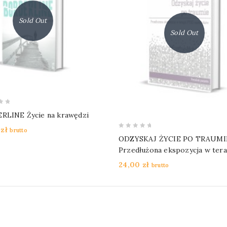
Sold Out
Sold Out
RLINE Życie na krawędzi
0
zł
brutto
0
ODZYSKAJ ŻYCIE PO TRAUMI
out
Przedłużona ekspozycja w tera
of
PTSD nastolatków. Poradnik pa
24,00
zł
brutto
5