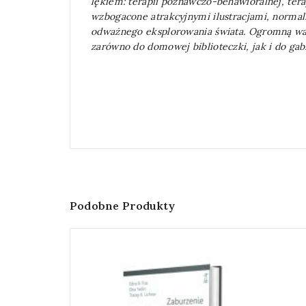
lękiem: terapii poznawczo-behawioralnej, tera
wzbogacone atrakcyjnymi ilustracjami, normali
odważnego eksplorowania świata. Ogromną war
zarówno do domowej biblioteczki, jak i do gab
Podobne Produkty